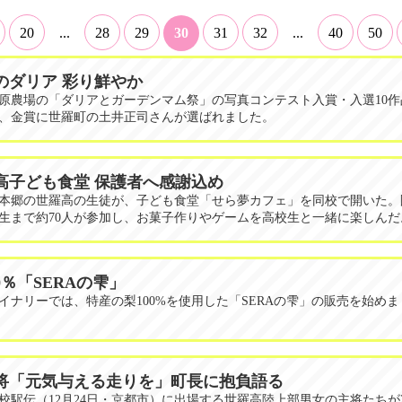
20
...
28
29
30
31
32
...
40
50
のダリア 彩り鮮やか
原農場の「ダリアとガーデンマム祭」の写真コンテスト入賞・入選10作
、金賞に世羅町の土井正司さんが選ばれました。
高子ども食堂 保護者へ感謝込め
本郷の世羅高の生徒が、子ども食堂「せら夢カフェ」を同校で開いた。
生まで約70人が参加し、お菓子作りやゲームを高校生と一緒に楽しんだ
0％「SERAの雫」
イナリーでは、特産の梨100%を使用した「SERAの雫」の販売を始め
将「元気与える走りを」町長に抱負語る
校駅伝（12月24日・京都市）に出場する世羅高陸上部男女の主将たちが