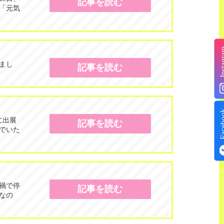
記事を読む
「元気
Insta
まし
記事を読む
Face
に出展
記事を読む
でいた
禍で停
記事を読む
なの