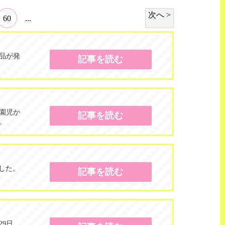
次へ >
60
...
品が発
記事を読む
園児か
記事を読む
。
ました。
記事を読む
29日、