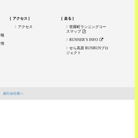
アクセス
走る
アクセス
世羅町ランニングコー
スマップ
情報
RUNNER’S INFO
ト情
せら高原 RUNRUNプロ
ジェクト
旅行会社様へ