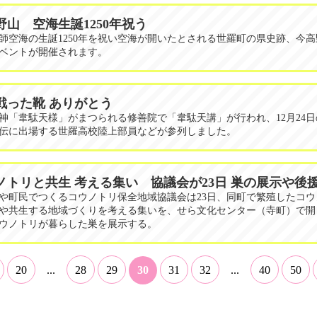
野山 空海生誕1250年祝う
師空海の生誕1250年を祝い空海が開いたとされる世羅町の県史跡、今
ベントが開催されます。
戦った靴 ありがとう
神「韋駄天様」がまつられる修善院で「韋駄天講」が行われ、12月24
伝に出場する世羅高校陸上部員などが参列しました。
ノトリと共生 考える集い 協議会が23日 巣の展示や後
や町民でつくるコウノトリ保全地域協議会は23日、同町で繁殖したコウ
や共生する地域づくりを考える集いを、せら文化センター（寺町）で開
ウノトリが暮らした巣を展示する。
20
...
28
29
30
31
32
...
40
50