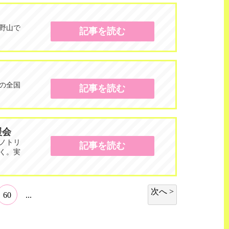
高野山で
記事を読む
日の全国
記事を読む
援会
ノトリ
記事を読む
く。実
次へ >
60
...