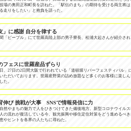
役場の奥田正和町長を訪ねた。「駅伝のまち」の期待を受ける両主将は
る走りをしたい」と抱負を語った。
友」に感謝 自分を律する
聞「ピープル」にて世羅高陸上部の男子寮長、松浦大起さんが紹介され
のフェスに世羅産品ずらり
26日、27日の2日間大阪で行われている「道頓堀リバーフェスティバル」
いただいております。世羅産野菜の詰め放題など多くのお客様に楽しん
した。
背伸び 挑戦が大事 SNSで情報発信に力
自然やまちの魅力で人をひきつけてきた備後地方。新型コロナウイルス
人の流れが復活している今、観光振興や移住定住対策をどう進めるべき
恵やヒントを各界の人たちに尋ねた。