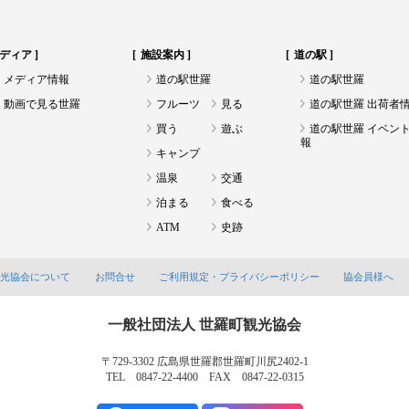
ディア
施設案内
道の駅
メディア情報
道の駅世羅
道の駅世羅
動画で見る世羅
フルーツ
見る
道の駅世羅 出荷者
買う
遊ぶ
道の駅世羅 イベン
報
キャンプ
温泉
交通
泊まる
食べる
ATM
史跡
観光協会について
お問合せ
ご利用規定・プライバシーポリシー
協会員様へ
一般社団法人 世羅町観光協会
〒729-3302 広島県世羅郡世羅町川尻2402-1
TEL 0847-22-4400 FAX 0847-22-0315