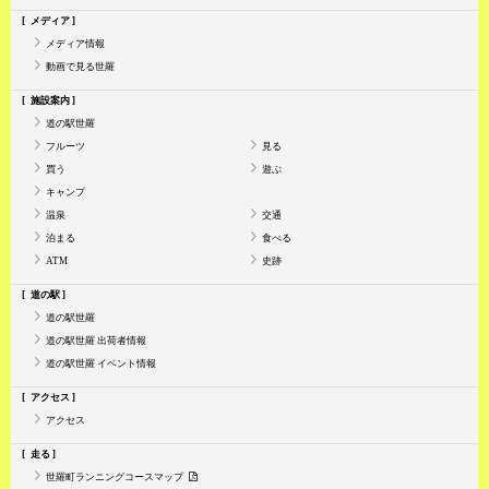
メディア
メディア情報
動画で見る世羅
施設案内
道の駅世羅
フルーツ
見る
買う
遊ぶ
キャンプ
温泉
交通
泊まる
食べる
ATM
史跡
道の駅
道の駅世羅
道の駅世羅 出荷者情報
道の駅世羅 イベント情報
アクセス
アクセス
走る
世羅町ランニングコースマップ