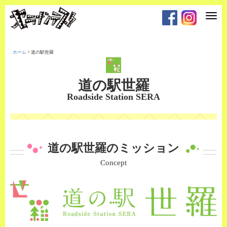
T
o
g
g
l
e
ホーム
>
道の駅世羅
n
a
v
i
道の駅世羅
g
a
Roadside Station SERA
t
i
o
n
道の駅世羅のミッション
Concept