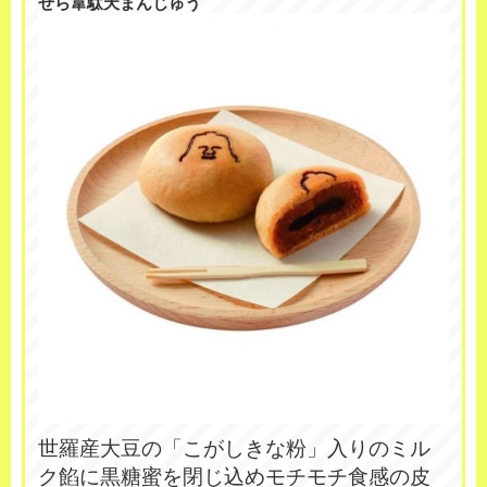
せら韋駄天まんじゅう
世羅産大豆の「こがしきな粉」入りのミル
ク餡に黒糖蜜を閉じ込めモチモチ食感の皮