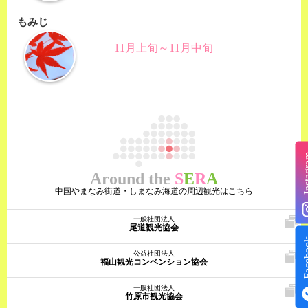
もみじ
11月上旬～11月中旬
Insta
Around the
S
E
R
A
中国やまなみ街道・しまなみ海道の周辺観光はこちら
一般社団法人
尾道観光協会
Face
公益社団法人
福山観光コンベンション協会
一般社団法人
竹原市観光協会