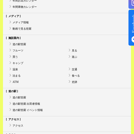
年間お花カレンダー
年間果物カレンダー
Face
メディア
メディア情報
動画で見る世羅
施設案内
道の駅世羅
フルーツ
見る
買う
遊ぶ
キャンプ
温泉
交通
泊まる
食べる
ATM
史跡
道の駅
道の駅世羅
道の駅世羅 出荷者情報
道の駅世羅 イベント情報
アクセス
アクセス