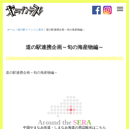
T
o
g
g
l
e
ホーム
>
道の駅イベントに表示
>
道の駅連携企画～旬の海産物編～
n
a
v
i
道の駅連携企画～旬の海産物編～
g
a
t
i
o
n
道の駅連携企画～旬の海産物編～
Around the
S
E
R
A
中国やまなみ街道・しまなみ海道の周辺観光はこちら