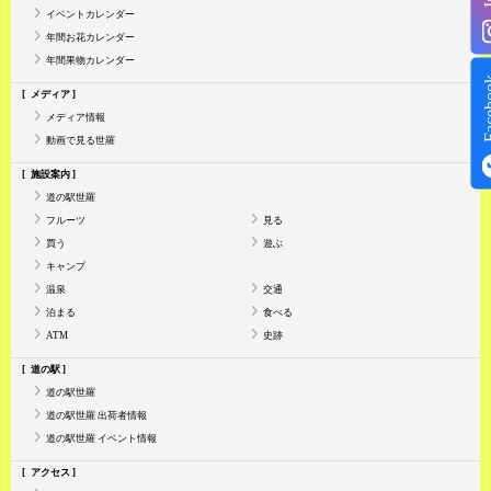
イベントカレンダー
年間お花カレンダー
年間果物カレンダー
Face
メディア
メディア情報
動画で見る世羅
施設案内
道の駅世羅
フルーツ
見る
買う
遊ぶ
キャンプ
温泉
交通
泊まる
食べる
ATM
史跡
道の駅
道の駅世羅
道の駅世羅 出荷者情報
道の駅世羅 イベント情報
アクセス