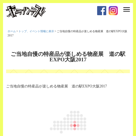
T
o
g
g
l
e
ホーム
>
トップ、イベント情報に表示
>
ご当地自慢の特産品が楽しめる物産展 道の駅EXPO大阪
n
2017
a
v
i
g
ご当地自慢の特産品が楽しめる物産展 道の駅
a
EXPO大阪2017
t
i
o
n
ご当地自慢の特産品が楽しめる物産展 道の駅EXPO大阪2017