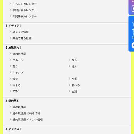
イベントカレンダー
年間お花カレンダー
年間果物カレンダー
Face
メディア
メディア情報
動画で見る世羅
施設案内
道の駅世羅
フルーツ
見る
買う
遊ぶ
キャンプ
温泉
交通
泊まる
食べる
ATM
史跡
道の駅
道の駅世羅
道の駅世羅 出荷者情報
道の駅世羅 イベント情報
アクセス