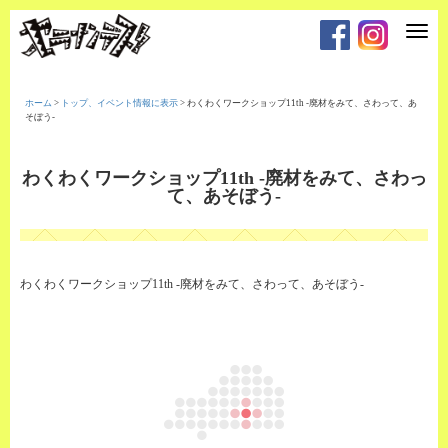
T
o
g
g
l
e
ホーム
>
トップ、イベント情報に表示
>
わくわくワークショップ11th -廃材をみて、さわって、あ
n
そぼう-
a
v
i
g
わくわくワークショップ11th -廃材をみて、さわっ
a
て、あそぼう-
t
i
o
n
わくわくワークショップ11th -廃材をみて、さわって、あそぼう-