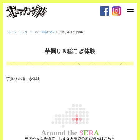
T
o
g
g
l
e
ホーム
>
トップ、イベント情報に表示
>
芋掘り＆稲こぎ体験
n
a
v
i
芋掘り＆稲こぎ体験
g
a
t
i
o
n
芋掘り＆稲こぎ体験
Around the
S
E
R
A
中国やまなみ街道・しまなみ海道の周辺観光はこちら