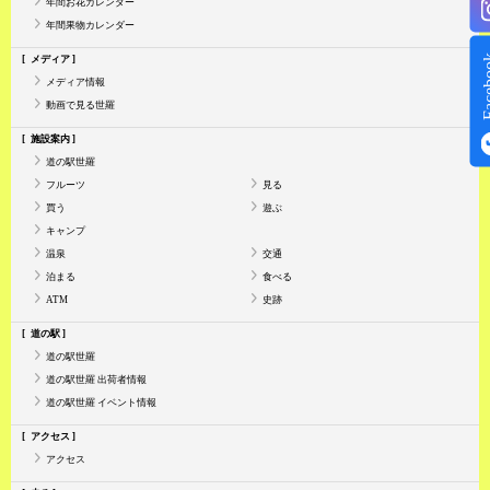
年間お花カレンダー
年間果物カレンダー
Face
メディア
メディア情報
動画で見る世羅
施設案内
道の駅世羅
フルーツ
見る
買う
遊ぶ
キャンプ
温泉
交通
泊まる
食べる
ATM
史跡
道の駅
道の駅世羅
道の駅世羅 出荷者情報
道の駅世羅 イベント情報
アクセス
アクセス