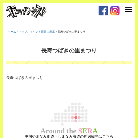
T
o
g
g
l
e
ホーム
>
トップ、イベント情報に表示
>
長寿つばきの里まつり
n
a
v
i
長寿つばきの里まつり
g
a
t
i
o
n
長寿つばきの里まつり
Around the
S
E
R
A
中国やまなみ街道・しまなみ海道の周辺観光はこちら