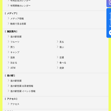
年間お花カレンダー
年間果物カレンダー
Face
メディア
メディア情報
動画で見る世羅
施設案内
道の駅世羅
フルーツ
見る
買う
遊ぶ
キャンプ
温泉
交通
泊まる
食べる
ATM
史跡
道の駅
道の駅世羅
道の駅世羅 出荷者情報
道の駅世羅 イベント情報
アクセス
アクセス