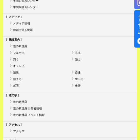
年間お花カレンダー
年間果物カレンダー
Face
メディア
メディア情報
動画で見る世羅
施設案内
道の駅世羅
フルーツ
見る
買う
遊ぶ
キャンプ
温泉
交通
泊まる
食べる
ATM
史跡
道の駅
道の駅世羅
道の駅世羅 出荷者情報
道の駅世羅 イベント情報
アクセス
アクセス