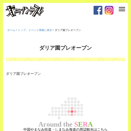
T
o
g
g
l
e
ホーム
>
トップ、イベント情報に表示
>
ダリア園プレオープン
n
a
v
i
ダリア園プレオープン
g
a
t
i
o
n
ダリア園プレオープン
Around the
S
E
R
A
中国やまなみ街道・しまなみ海道の周辺観光はこちら