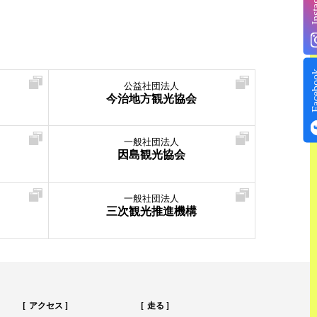
Insta
Face
公益社団法人
今治地方観光協会
一般社団法人
因島観光協会
一般社団法人
三次観光推進機構
アクセス
走る