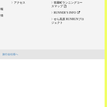
アクセス
世羅町ランニングコー
スマップ
情報
RUNNER’S INFO
ト情
せら高原 RUNRUNプロ
ジェクト
旅行会社様へ