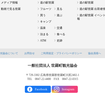
メディア情報
道の駅世羅
道の駅世羅
動画で見る世羅
フルーツ
見る
道の駅世羅 出荷者
買う
遊ぶ
道の駅世羅 イベン
報
キャンプ
温泉
交通
泊まる
食べる
ATM
史跡
観光協会について
お問合せ
ご利用規定・プライバシーポリシー
協会員様へ
一般社団法人 世羅町観光協会
〒729-3302 広島県世羅郡世羅町川尻2402-1
TEL 0847-22-4400 FAX 0847-22-0315
Facebook
Instagram