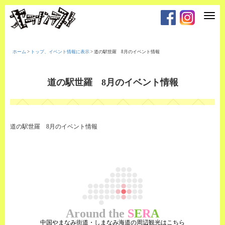
T
o
g
g
l
e
ホーム
>
トップ、イベント情報に表示
>
道の駅世羅 8月のイベント情報
n
a
v
i
道の駅世羅 8月のイベント情報
g
a
t
i
o
n
道の駅世羅 8月のイベント情報
Around the
S
E
R
A
中国やまなみ街道・しまなみ海道の周辺観光はこちら