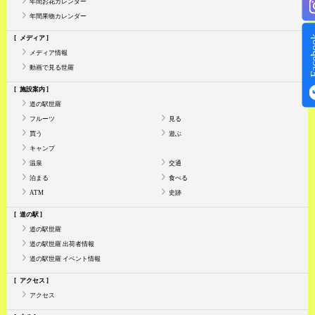
年間お花カレンダー
年間果物カレンダー
Face
メディア
メディア情報
動画で見る世羅
施設案内
道の駅世羅
フルーツ
見る
買う
遊ぶ
キャンプ
温泉
交通
泊まる
食べる
ATM
史跡
道の駅
道の駅世羅
道の駅世羅 出荷者情報
道の駅世羅 イベント情報
アクセス
アクセス