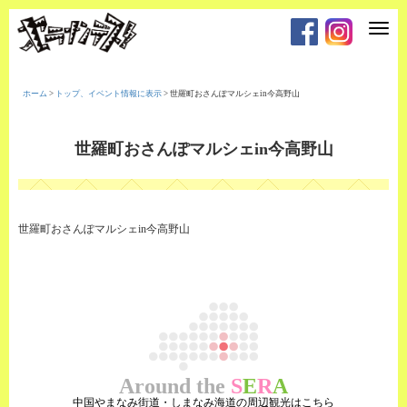
T
o
g
g
l
e
ホーム
>
トップ、イベント情報に表示
>
世羅町おさんぽマルシェin今高野山
n
a
v
i
世羅町おさんぽマルシェin今高野山
g
a
t
i
o
n
世羅町おさんぽマルシェin今高野山
Around the
S
E
R
A
中国やまなみ街道・しまなみ海道の周辺観光はこちら