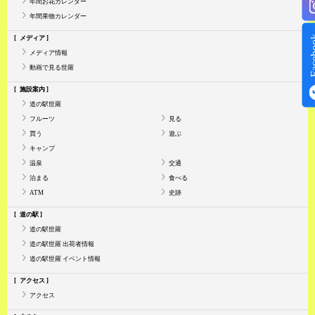
年間お花カレンダー
年間果物カレンダー
Face
メディア
メディア情報
動画で見る世羅
施設案内
道の駅世羅
フルーツ
見る
買う
遊ぶ
キャンプ
温泉
交通
泊まる
食べる
ATM
史跡
道の駅
道の駅世羅
道の駅世羅 出荷者情報
道の駅世羅 イベント情報
アクセス
アクセス