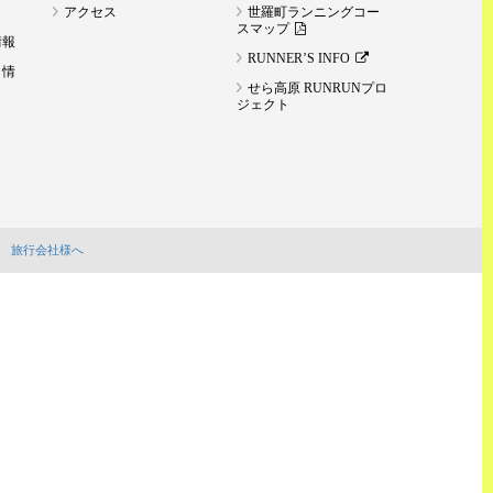
アクセス
世羅町ランニングコー
スマップ
情報
RUNNER’S INFO
ト情
せら高原 RUNRUNプロ
ジェクト
旅行会社様へ