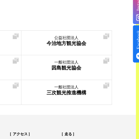
Insta
Face
公益社団法人
今治地方観光協会
一般社団法人
因島観光協会
一般社団法人
三次観光推進機構
アクセス
走る