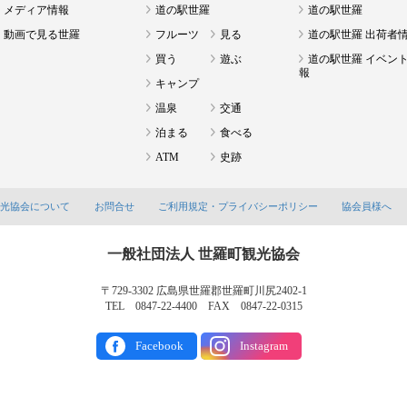
メディア情報
道の駅世羅
道の駅世羅
動画で見る世羅
フルーツ
見る
道の駅世羅 出荷者
買う
遊ぶ
道の駅世羅 イベン
報
キャンプ
温泉
交通
泊まる
食べる
ATM
史跡
観光協会について
お問合せ
ご利用規定・プライバシーポリシー
協会員様へ
一般社団法人 世羅町観光協会
〒729-3302 広島県世羅郡世羅町川尻2402-1
TEL 0847-22-4400 FAX 0847-22-0315
Facebook
Instagram