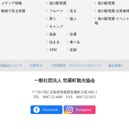
メディア情報
道の駅世羅
道の駅世羅
動画で見る世羅
フルーツ
見る
道の駅世羅 出荷者
買う
遊ぶ
道の駅世羅 イベン
報
キャンプ
温泉
交通
泊まる
食べる
ATM
史跡
観光協会について
お問合せ
ご利用規定・プライバシーポリシー
協会員様へ
一般社団法人 世羅町観光協会
〒729-3302 広島県世羅郡世羅町川尻2402-1
TEL 0847-22-4400 FAX 0847-22-0315
Facebook
Instagram