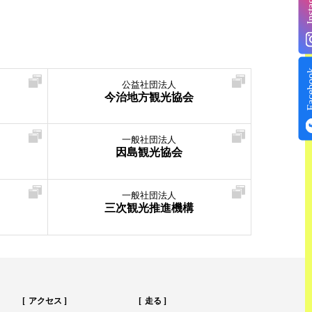
Insta
Face
公益社団法人
今治地方観光協会
一般社団法人
因島観光協会
一般社団法人
三次観光推進機構
アクセス
走る