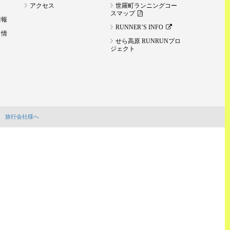
アクセス
世羅町ランニングコー
スマップ
情報
RUNNER’S INFO
ト情
せら高原 RUNRUNプロ
ジェクト
旅行会社様へ