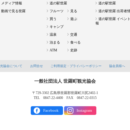
メディア情報
道の駅世羅
道の駅世羅
動画で見る世羅
フルーツ
見る
道の駅世羅 出荷者
買う
遊ぶ
道の駅世羅 イベン
報
キャンプ
温泉
交通
泊まる
食べる
ATM
史跡
観光協会について
お問合せ
ご利用規定・プライバシーポリシー
協会員様へ
一般社団法人 世羅町観光協会
〒729-3302 広島県世羅郡世羅町川尻2402-1
TEL 0847-22-4400 FAX 0847-22-0315
Facebook
Instagram