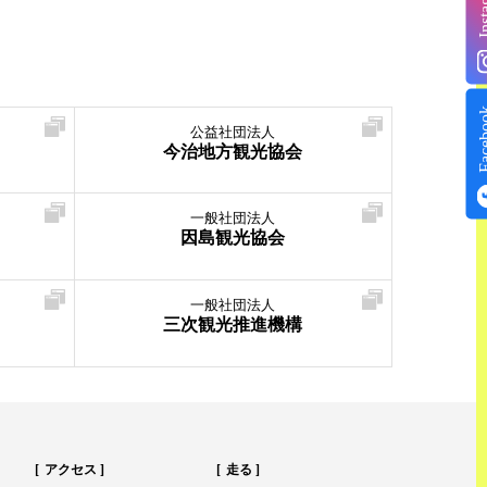
Insta
Face
公益社団法人
今治地方観光協会
一般社団法人
因島観光協会
一般社団法人
三次観光推進機構
アクセス
走る