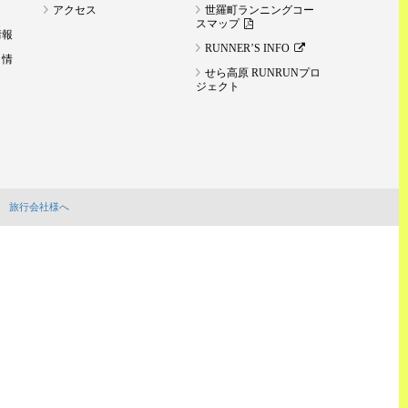
アクセス
世羅町ランニングコー
スマップ
情報
RUNNER’S INFO
ト情
せら高原 RUNRUNプロ
ジェクト
旅行会社様へ