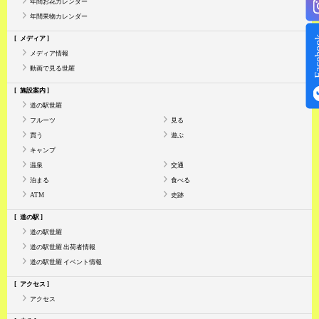
年間お花カレンダー
年間果物カレンダー
Face
メディア
メディア情報
動画で見る世羅
施設案内
道の駅世羅
フルーツ
見る
買う
遊ぶ
キャンプ
温泉
交通
泊まる
食べる
ATM
史跡
道の駅
道の駅世羅
道の駅世羅 出荷者情報
道の駅世羅 イベント情報
アクセス
アクセス