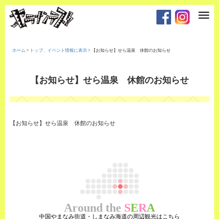
T
o
g
g
l
e
ホーム
>
トップ、イベント情報に表示
>
【お知らせ】せら温泉 休館のお知らせ
n
a
v
i
【お知らせ】せら温泉 休館のお知らせ
g
a
t
i
o
n
【お知らせ】せら温泉 休館のお知らせ
Around the
S
E
R
A
中国やまなみ街道・しまなみ海道の周辺観光はこちら