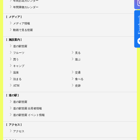
年間お花カレンダー
年間果物カレンダー
Face
メディア
メディア情報
動画で見る世羅
施設案内
道の駅世羅
フルーツ
見る
買う
遊ぶ
キャンプ
温泉
交通
泊まる
食べる
ATM
史跡
道の駅
道の駅世羅
道の駅世羅 出荷者情報
道の駅世羅 イベント情報
アクセス
アクセス