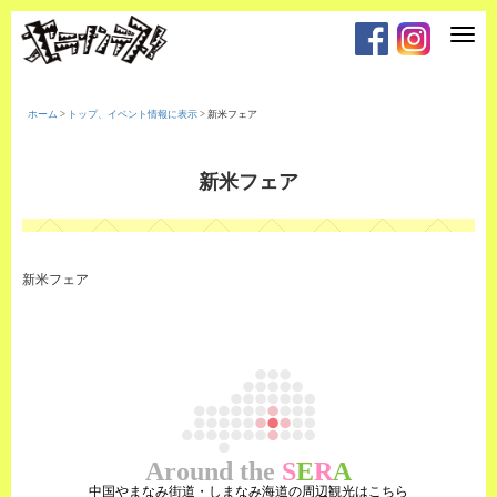
T
o
g
g
l
e
ホーム
>
トップ、イベント情報に表示
>
新米フェア
n
a
v
i
新米フェア
g
a
t
i
o
n
新米フェア
Around the
S
E
R
A
中国やまなみ街道・しまなみ海道の周辺観光はこちら