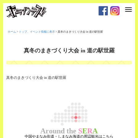
T
o
g
g
l
e
ホーム
>
トップ、イベント情報に表示
>
真冬のまきづくり大会 in 道の駅世羅
n
a
v
i
真冬のまきづくり大会 in 道の駅世羅
g
a
t
i
o
n
真冬のまきづくり大会 in 道の駅世羅
Around the
S
E
R
A
中国やまなみ街道・しまなみ海道の周辺観光はこちら