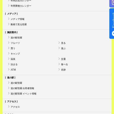
年間お花カレンダー
年間果物カレンダー
Face
メディア
メディア情報
動画で見る世羅
施設案内
道の駅世羅
フルーツ
見る
買う
遊ぶ
キャンプ
温泉
交通
泊まる
食べる
ATM
史跡
道の駅
道の駅世羅
道の駅世羅 出荷者情報
道の駅世羅 イベント情報
アクセス
アクセス