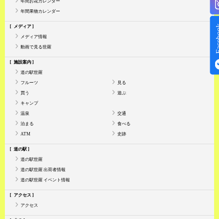
年間お花カレンダー
年間果物カレンダー
Face
メディア
メディア情報
動画で見る世羅
施設案内
道の駅世羅
フルーツ
見る
買う
遊ぶ
キャンプ
温泉
交通
泊まる
食べる
ATM
史跡
道の駅
道の駅世羅
道の駅世羅 出荷者情報
道の駅世羅 イベント情報
アクセス
アクセス