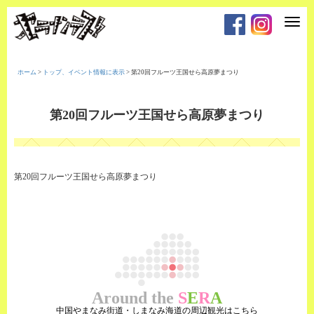
T
o
g
g
l
e
ホーム
>
トップ、イベント情報に表示
>
第20回フルーツ王国せら高原夢まつり
n
a
v
i
第20回フルーツ王国せら高原夢まつり
g
a
t
i
o
n
第20回フルーツ王国せら高原夢まつり
Around the
S
E
R
A
中国やまなみ街道・しまなみ海道の周辺観光はこちら