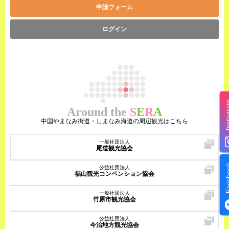
申請フォーム
ログイン
Insta
Around the
S
E
R
A
中国やまなみ街道・しまなみ海道の周辺観光はこちら
一般社団法人
尾道観光協会
Face
公益社団法人
福山観光コンベンション協会
一般社団法人
竹原市観光協会
公益社団法人
今治地方観光協会