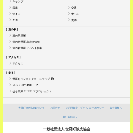
キャンプ
温泉
交通
泊まる
食べる
ATM
史跡
道の駅
道の駅世羅
道の駅世羅 出荷者情報
道の駅世羅 イベント情報
アクセス
アクセス
走る
世羅町ランニングコースマップ
RUNNER’S INFO
せら高原 RUNRUNプロジェクト
世羅町観光協会について
お問合せ
ご利用規定・プライバシーポリシー
協会員様へ
旅行会社様へ
一般社団法人 世羅町観光協会