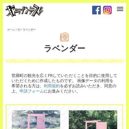
T
o
g
g
l
e
ホーム
>
花
>
ラベンダー
n
a
v
i
ラベンダー
g
a
t
i
o
n
世羅町の観光を広くPRしていただくことを目的に使用して
いただくために作成したものです。
画像データの利用を
希望される方は、
利用規約
を必ずお読みいただき、同意の
上、
申請フォーム
にお進みください。