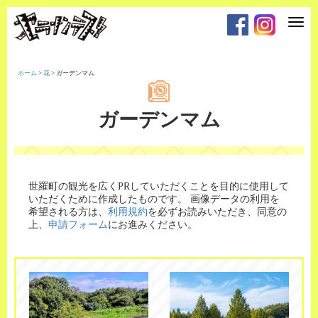
T
o
g
g
l
e
ホーム
>
花
>
ガーデンマム
n
a
v
i
ガーデンマム
g
a
t
i
o
n
世羅町の観光を広くPRしていただくことを目的に使用して
いただくために作成したものです。
画像データの利用を
希望される方は、
利用規約
を必ずお読みいただき、同意の
上、
申請フォーム
にお進みください。