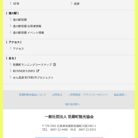
ATM
史跡
道の駅
道の駅世羅
道の駅世羅 出荷者情報
道の駅世羅 イベント情報
アクセス
アクセス
走る
世羅町ランニングコースマップ
RUNNER’S INFO
せら高原 RUNRUNプロジェクト
世羅町観光協会について
お問合せ
ご利用規定・プライバシーポリシー
協会員様へ
旅行会社様へ
一般社団法人 世羅町観光協会
〒729-3302 広島県世羅郡世羅町川尻2402-1
TEL 0847-22-4400 FAX 0847-22-0315