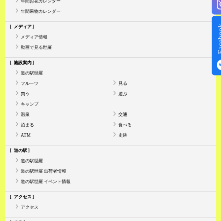
年間お花カレンダー
年間果物カレンダー
Face
メディア
メディア情報
動画で見る世羅
施設案内
道の駅世羅
フルーツ
見る
買う
遊ぶ
キャンプ
温泉
交通
泊まる
食べる
ATM
史跡
道の駅
道の駅世羅
道の駅世羅 出荷者情報
道の駅世羅 イベント情報
アクセス
アクセス