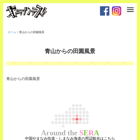
T
o
g
g
l
e
ホーム
>
青山からの田園風景
n
a
v
i
青山からの田園風景
g
a
t
i
o
n
青山からの田園風景
Around the
S
E
R
A
中国やまなみ街道・しまなみ海道の周辺観光はこちら