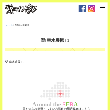
T
o
g
g
l
e
ホーム
>
梨[幸水農園] 1
n
a
v
i
梨[幸水農園] 1
g
a
t
i
o
n
梨[幸水農園] 1
Around the
S
E
R
A
中国やまなみ街道・しまなみ海道の周辺観光はこちら