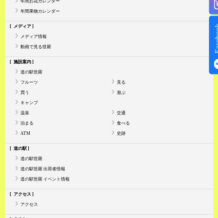
年間お花カレンダー
年間果物カレンダー
Face
メディア
メディア情報
動画で見る世羅
施設案内
道の駅世羅
フルーツ
見る
買う
遊ぶ
キャンプ
温泉
交通
泊まる
食べる
ATM
史跡
道の駅
道の駅世羅
道の駅世羅 出荷者情報
道の駅世羅 イベント情報
アクセス
アクセス