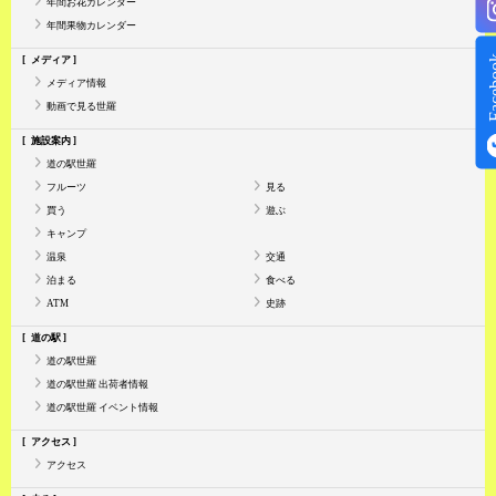
年間お花カレンダー
年間果物カレンダー
Face
メディア
メディア情報
動画で見る世羅
施設案内
道の駅世羅
フルーツ
見る
買う
遊ぶ
キャンプ
温泉
交通
泊まる
食べる
ATM
史跡
道の駅
道の駅世羅
道の駅世羅 出荷者情報
道の駅世羅 イベント情報
アクセス
アクセス