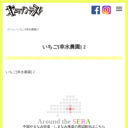
T
o
g
g
l
e
ホーム
>
いちご[幸水農園] 2
n
a
v
i
いちご[幸水農園] 2
g
a
t
i
o
n
いちご[幸水農園] 2
Around the
S
E
R
A
中国やまなみ街道・しまなみ海道の周辺観光はこちら