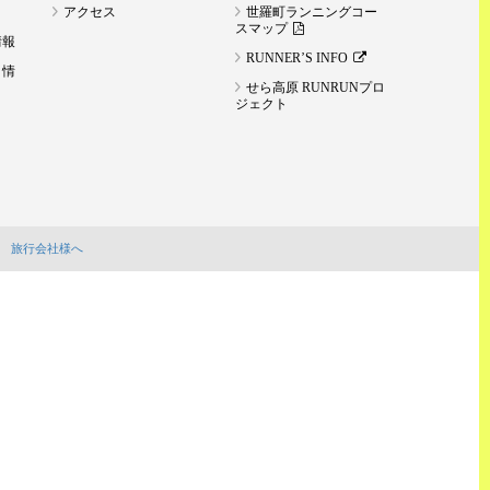
アクセス
世羅町ランニングコー
スマップ
情報
RUNNER’S INFO
ト情
せら高原 RUNRUNプロ
ジェクト
旅行会社様へ