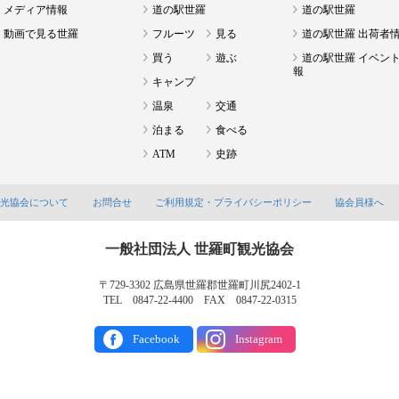
メディア情報
道の駅世羅
道の駅世羅
動画で見る世羅
フルーツ
見る
道の駅世羅 出荷者
買う
遊ぶ
道の駅世羅 イベン
報
キャンプ
温泉
交通
泊まる
食べる
ATM
史跡
観光協会について
お問合せ
ご利用規定・プライバシーポリシー
協会員様へ
一般社団法人 世羅町観光協会
〒729-3302 広島県世羅郡世羅町川尻2402-1
TEL 0847-22-4400 FAX 0847-22-0315
Facebook
Instagram