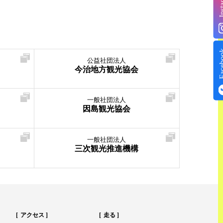
Insta
Face
公益社団法人
今治地方観光協会
一般社団法人
因島観光協会
一般社団法人
三次観光推進機構
アクセス
走る