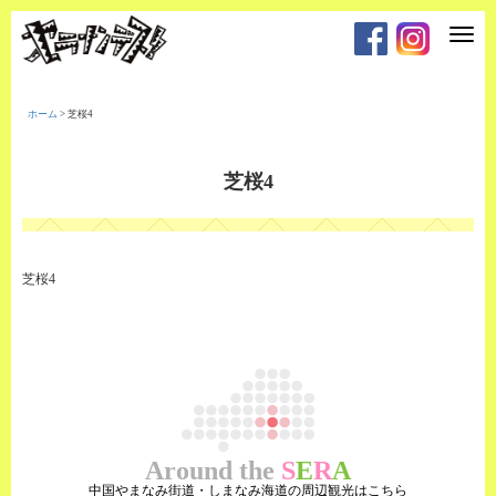
T
o
g
g
l
e
ホーム
>
芝桜4
n
a
v
i
芝桜4
g
a
t
i
o
n
芝桜4
Around the
S
E
R
A
中国やまなみ街道・しまなみ海道の周辺観光はこちら