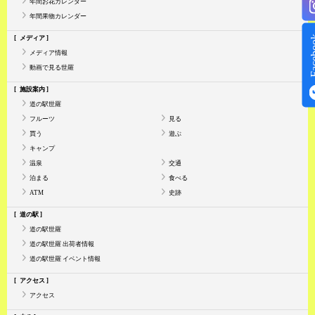
年間お花カレンダー
年間果物カレンダー
Face
メディア
メディア情報
動画で見る世羅
施設案内
道の駅世羅
フルーツ
見る
買う
遊ぶ
キャンプ
温泉
交通
泊まる
食べる
ATM
史跡
道の駅
道の駅世羅
道の駅世羅 出荷者情報
道の駅世羅 イベント情報
アクセス
アクセス