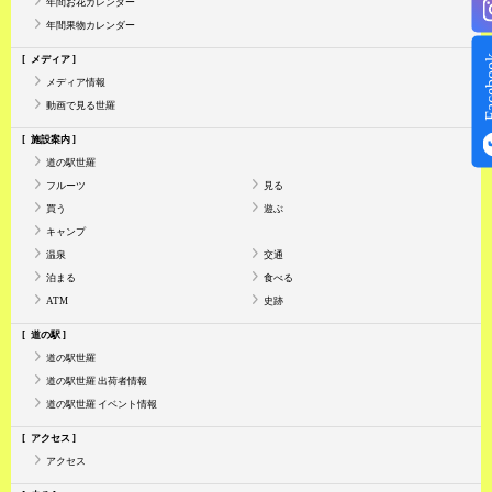
年間お花カレンダー
年間果物カレンダー
Face
メディア
メディア情報
動画で見る世羅
施設案内
道の駅世羅
フルーツ
見る
買う
遊ぶ
キャンプ
温泉
交通
泊まる
食べる
ATM
史跡
道の駅
道の駅世羅
道の駅世羅 出荷者情報
道の駅世羅 イベント情報
アクセス
アクセス