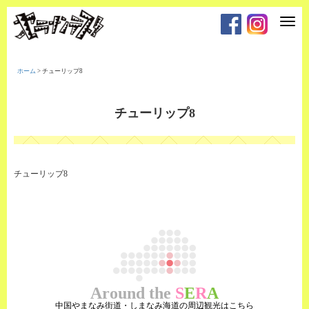
T
o
g
g
l
e
ホーム
>
チューリップ8
n
a
v
i
チューリップ8
g
a
t
i
o
n
チューリップ8
Around the
S
E
R
A
中国やまなみ街道・しまなみ海道の周辺観光はこちら