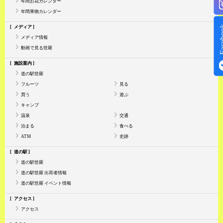
年間お花カレンダー
年間果物カレンダー
Face
メディア
メディア情報
動画で見る世羅
施設案内
道の駅世羅
フルーツ
見る
買う
遊ぶ
キャンプ
温泉
交通
泊まる
食べる
ATM
史跡
道の駅
道の駅世羅
道の駅世羅 出荷者情報
道の駅世羅 イベント情報
アクセス
アクセス