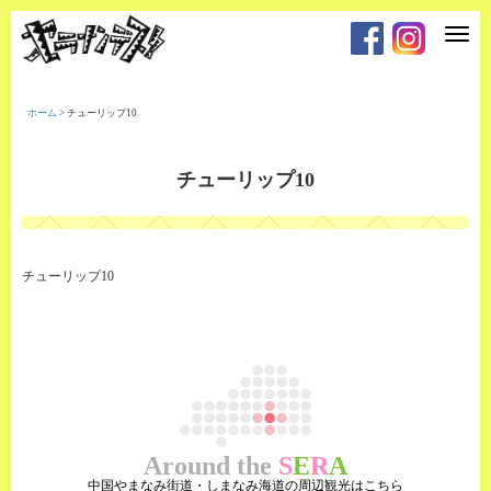
T
o
g
g
l
e
ホーム
>
チューリップ10
n
a
v
i
チューリップ10
g
a
t
i
o
n
チューリップ10
Around the
S
E
R
A
中国やまなみ街道・しまなみ海道の周辺観光はこちら