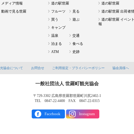
メディア情報
道の駅世羅
道の駅世羅
動画で見る世羅
フルーツ
見る
道の駅世羅 出荷者
買う
遊ぶ
道の駅世羅 イベン
報
キャンプ
温泉
交通
泊まる
食べる
ATM
史跡
観光協会について
お問合せ
ご利用規定・プライバシーポリシー
協会員様へ
一般社団法人 世羅町観光協会
〒729-3302 広島県世羅郡世羅町川尻2402-1
TEL 0847-22-4400 FAX 0847-22-0315
Facebook
Instagram