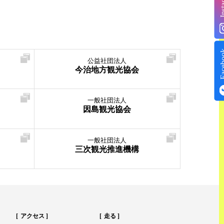
Insta
Face
公益社団法人
今治地方観光協会
一般社団法人
因島観光協会
一般社団法人
三次観光推進機構
アクセス
走る