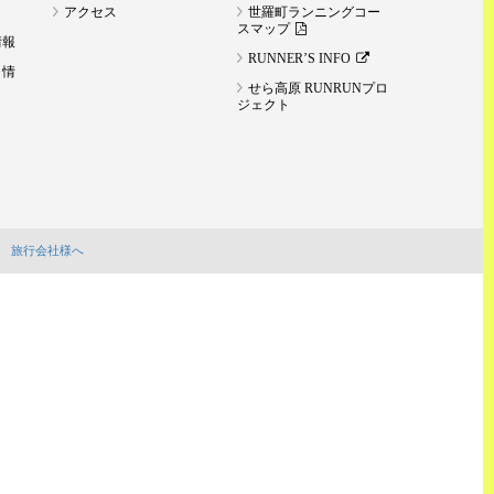
アクセス
世羅町ランニングコー
スマップ
情報
RUNNER’S INFO
ト情
せら高原 RUNRUNプロ
ジェクト
旅行会社様へ