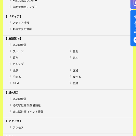
年間お花カレンダー
年間果物カレンダー
Face
メディア
メディア情報
動画で見る世羅
施設案内
道の駅世羅
フルーツ
見る
買う
遊ぶ
キャンプ
温泉
交通
泊まる
食べる
ATM
史跡
道の駅
道の駅世羅
道の駅世羅 出荷者情報
道の駅世羅 イベント情報
アクセス
アクセス