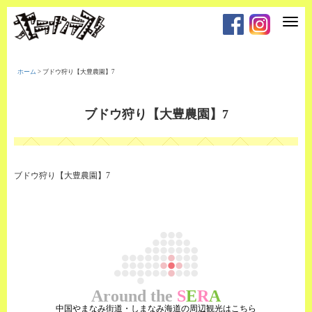
T
o
g
g
l
e
ホーム
>
ブドウ狩り【大豊農園】7
n
a
v
i
ブドウ狩り【大豊農園】7
g
a
t
i
o
n
ブドウ狩り【大豊農園】7
Around the
S
E
R
A
中国やまなみ街道・しまなみ海道の周辺観光はこちら