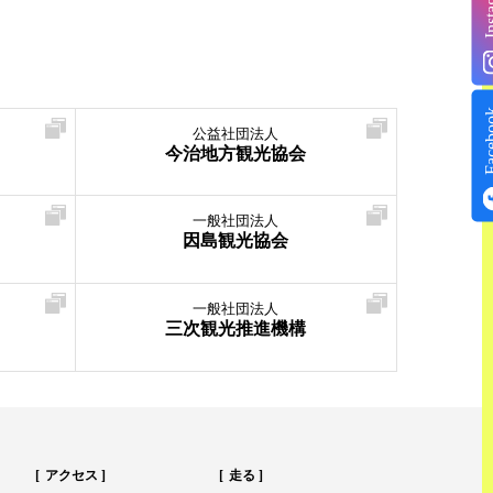
Insta
Face
公益社団法人
今治地方観光協会
一般社団法人
因島観光協会
一般社団法人
三次観光推進機構
アクセス
走る