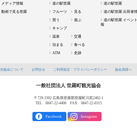
メディア情報
道の駅世羅
道の駅世羅
動画で見る世羅
フルーツ
見る
道の駅世羅 出荷者
買う
遊ぶ
道の駅世羅 イベン
報
キャンプ
温泉
交通
泊まる
食べる
ATM
史跡
観光協会について
お問合せ
ご利用規定・プライバシーポリシー
協会員様へ
一般社団法人 世羅町観光協会
〒729-3302 広島県世羅郡世羅町川尻2402-1
TEL 0847-22-4400 FAX 0847-22-0315
Facebook
Instagram