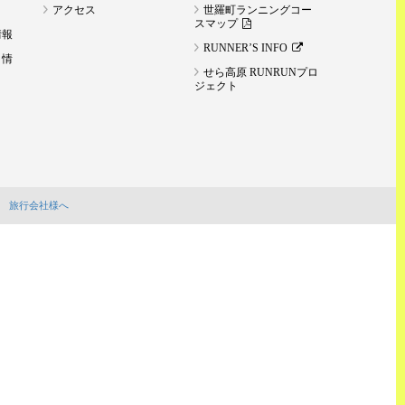
アクセス
世羅町ランニングコー
スマップ
情報
RUNNER’S INFO
ト情
せら高原 RUNRUNプロ
ジェクト
旅行会社様へ