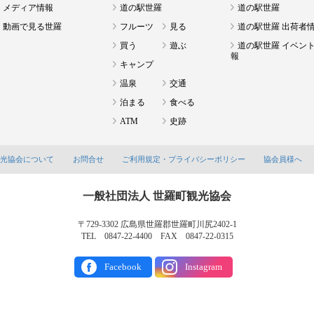
メディア情報
道の駅世羅
道の駅世羅
動画で見る世羅
フルーツ
見る
道の駅世羅 出荷者
買う
遊ぶ
道の駅世羅 イベン
報
キャンプ
温泉
交通
泊まる
食べる
ATM
史跡
観光協会について
お問合せ
ご利用規定・プライバシーポリシー
協会員様へ
一般社団法人 世羅町観光協会
〒729-3302 広島県世羅郡世羅町川尻2402-1
TEL 0847-22-4400 FAX 0847-22-0315
Facebook
Instagram