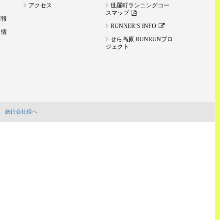
アクセス
世羅町ランニングコー
スマップ
情報
RUNNER’S INFO
ト情
せら高原 RUNRUNプロ
ジェクト
旅行会社様へ