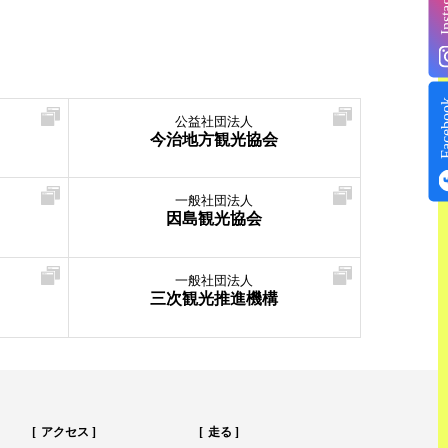
Insta
Face
公益社団法人
今治地方観光協会
一般社団法人
因島観光協会
一般社団法人
三次観光推進機構
アクセス
走る