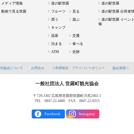
メディア情報
道の駅世羅
道の駅世羅
動画で見る世羅
フルーツ
見る
道の駅世羅 出荷者
買う
遊ぶ
道の駅世羅 イベン
報
キャンプ
温泉
交通
泊まる
食べる
ATM
史跡
観光協会について
お問合せ
ご利用規定・プライバシーポリシー
協会員様へ
一般社団法人 世羅町観光協会
〒729-3302 広島県世羅郡世羅町川尻2402-1
TEL 0847-22-4400 FAX 0847-22-0315
Facebook
Instagram