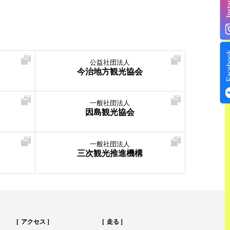
Insta
Face
公益社団法人
今治地方観光協会
一般社団法人
因島観光協会
一般社団法人
三次観光推進機構
アクセス
走る