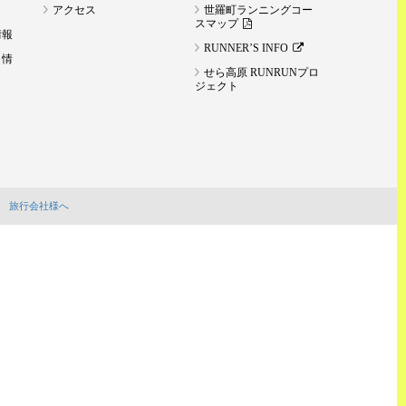
アクセス
世羅町ランニングコー
スマップ
情報
RUNNER’S INFO
ト情
せら高原 RUNRUNプロ
ジェクト
旅行会社様へ