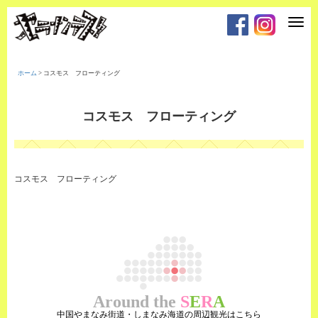
T
o
g
g
l
e
ホーム
>
コスモス フローティング
n
a
v
i
コスモス フローティング
g
a
t
i
o
n
コスモス フローティング
Around the
S
E
R
A
中国やまなみ街道・しまなみ海道の周辺観光はこちら