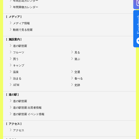
年間お花カレンダー
年間果物カレンダー
Face
メディア
メディア情報
動画で見る世羅
施設案内
道の駅世羅
フルーツ
見る
買う
遊ぶ
キャンプ
温泉
交通
泊まる
食べる
ATM
史跡
道の駅
道の駅世羅
道の駅世羅 出荷者情報
道の駅世羅 イベント情報
アクセス
アクセス