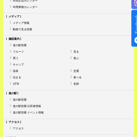
年間お花カレンダー
年間果物カレンダー
Face
メディア
メディア情報
動画で見る世羅
施設案内
道の駅世羅
フルーツ
見る
買う
遊ぶ
キャンプ
温泉
交通
泊まる
食べる
ATM
史跡
道の駅
道の駅世羅
道の駅世羅 出荷者情報
道の駅世羅 イベント情報
アクセス
アクセス