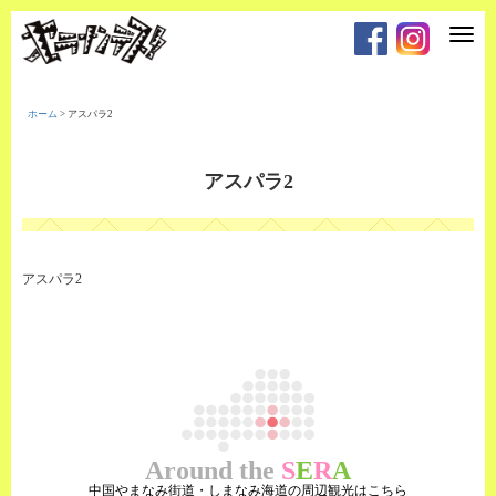
T
o
g
g
l
e
ホーム
>
アスパラ2
n
a
v
i
アスパラ2
g
a
t
i
o
n
アスパラ2
Around the
S
E
R
A
中国やまなみ街道・しまなみ海道の周辺観光はこちら