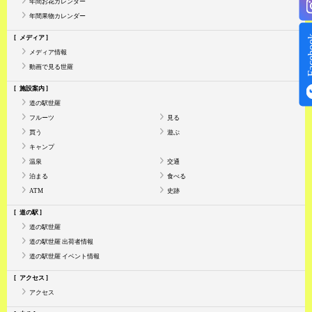
年間お花カレンダー
年間果物カレンダー
Face
メディア
メディア情報
動画で見る世羅
施設案内
道の駅世羅
フルーツ
見る
買う
遊ぶ
キャンプ
温泉
交通
泊まる
食べる
ATM
史跡
道の駅
道の駅世羅
道の駅世羅 出荷者情報
道の駅世羅 イベント情報
アクセス
アクセス