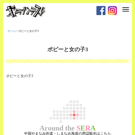
T
o
g
g
l
e
ホーム
>
ポピーと女の子3
n
a
v
i
ポピーと女の子3
g
a
t
i
o
n
ポピーと女の子3
Around the
S
E
R
A
中国やまなみ街道・しまなみ海道の周辺観光はこちら