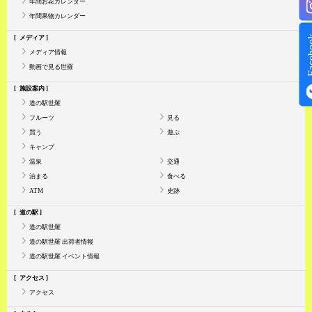
年間お花カレンダー
年間果物カレンダー
Face
メディア
メディア情報
動画で見る世羅
施設案内
道の駅世羅
フルーツ
見る
買う
遊ぶ
キャンプ
温泉
交通
泊まる
食べる
ATM
史跡
道の駅
道の駅世羅
道の駅世羅 出荷者情報
道の駅世羅 イベント情報
アクセス
アクセス