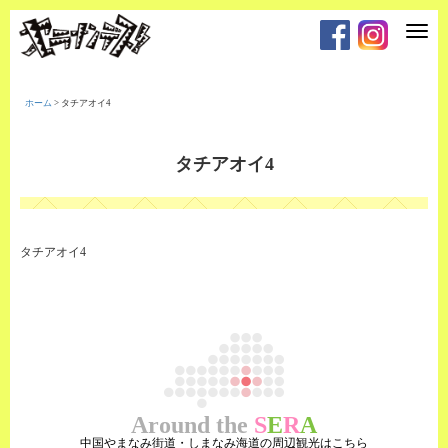
T
o
g
g
l
e
ホーム
>
タチアオイ4
n
a
v
i
タチアオイ4
g
a
t
i
o
n
タチアオイ4
Around the
S
E
R
A
中国やまなみ街道・しまなみ海道の周辺観光はこちら