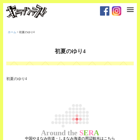
T
o
g
g
l
e
ホーム
>
初夏のゆり4
n
a
v
i
初夏のゆり4
g
a
t
i
o
n
初夏のゆり4
Around the
S
E
R
A
中国やまなみ街道・しまなみ海道の周辺観光はこちら