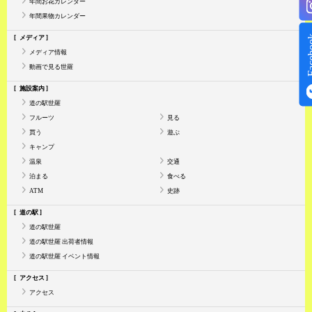
年間お花カレンダー
年間果物カレンダー
Face
メディア
メディア情報
動画で見る世羅
施設案内
道の駅世羅
フルーツ
見る
買う
遊ぶ
キャンプ
温泉
交通
泊まる
食べる
ATM
史跡
道の駅
道の駅世羅
道の駅世羅 出荷者情報
道の駅世羅 イベント情報
アクセス
アクセス