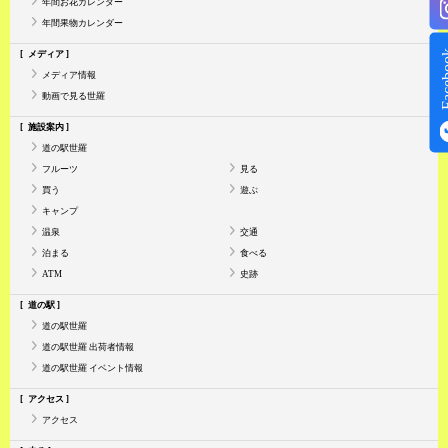
年間お花カレンダー
年間果物カレンダー
Face
メディア
メディア情報
動画で見る世羅
施設案内
道の駅世羅
フルーツ
見る
買う
遊ぶ
キャンプ
温泉
交通
泊まる
食べる
ATM
史跡
道の駅
道の駅世羅
道の駅世羅 出荷者情報
道の駅世羅 イベント情報
アクセス
アクセス