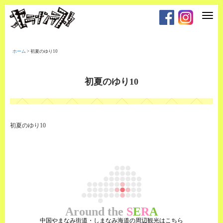
T
o
g
g
l
e
ホーム
>
初夏のゆり10
n
a
v
i
初夏のゆり10
g
a
t
i
o
n
初夏のゆり10
Around the
S
E
R
A
中国やまなみ街道・しまなみ海道の周辺観光はこちら