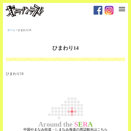
T
o
g
g
l
e
ホーム
>
ひまわり14
n
a
v
i
ひまわり14
g
a
t
i
o
n
ひまわり14
Around the
S
E
R
A
中国やまなみ街道・しまなみ海道の周辺観光はこちら