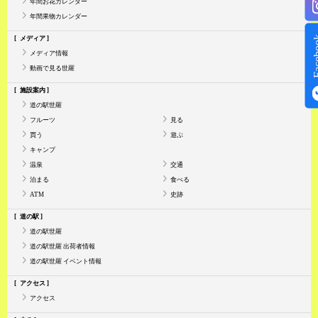
年間お花カレンダー
年間果物カレンダー
Face
メディア
メディア情報
動画で見る世羅
施設案内
道の駅世羅
フルーツ
見る
買う
遊ぶ
キャンプ
温泉
交通
泊まる
食べる
ATM
史跡
道の駅
道の駅世羅
道の駅世羅 出荷者情報
道の駅世羅 イベント情報
アクセス
アクセス