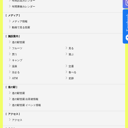
年間お花カレンダー
年間果物カレンダー
Face
メディア
メディア情報
動画で見る世羅
施設案内
道の駅世羅
フルーツ
見る
買う
遊ぶ
キャンプ
温泉
交通
泊まる
食べる
ATM
史跡
道の駅
道の駅世羅
道の駅世羅 出荷者情報
道の駅世羅 イベント情報
アクセス
アクセス