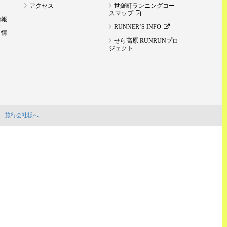
アクセス
世羅町ランニングコー
スマップ
情報
RUNNER’S INFO
ト情
せら高原 RUNRUNプロ
ジェクト
旅行会社様へ