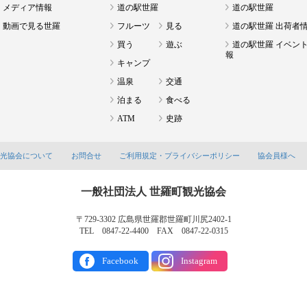
メディア情報
道の駅世羅
道の駅世羅
動画で見る世羅
フルーツ
見る
道の駅世羅 出荷者
買う
遊ぶ
道の駅世羅 イベン
報
キャンプ
温泉
交通
泊まる
食べる
ATM
史跡
観光協会について
お問合せ
ご利用規定・プライバシーポリシー
協会員様へ
一般社団法人 世羅町観光協会
〒729-3302 広島県世羅郡世羅町川尻2402-1
TEL 0847-22-4400 FAX 0847-22-0315
Facebook
Instagram