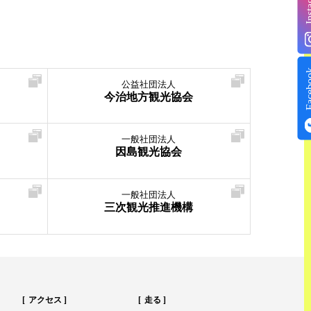
Insta
Face
公益社団法人
今治地方観光協会
一般社団法人
因島観光協会
一般社団法人
三次観光推進機構
アクセス
走る