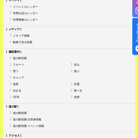
イベント
イベントカレンダー
年間お花カレンダー
年間果物カレンダー
Face
メディア
メディア情報
動画で見る世羅
施設案内
道の駅世羅
フルーツ
見る
買う
遊ぶ
キャンプ
温泉
交通
泊まる
食べる
ATM
史跡
道の駅
道の駅世羅
道の駅世羅 出荷者情報
道の駅世羅 イベント情報
アクセス