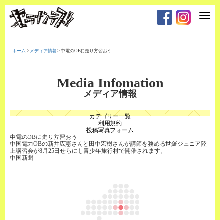
T
o
g
g
l
e
ホーム
>
メディア情報
>
中電のOBに走り方習おう
n
a
v
i
Media Infomation
g
a
メディア情報
t
i
o
カテゴリー一覧
n
利用規約
投稿写真フォーム
中電のOBに走り方習おう
中国電力OBの新井広憲さんと田中宏樹さんが講師を務める世羅ジュニア陸
上講習会が8月25日せらにし青少年旅行村で開催されます。
中国新聞