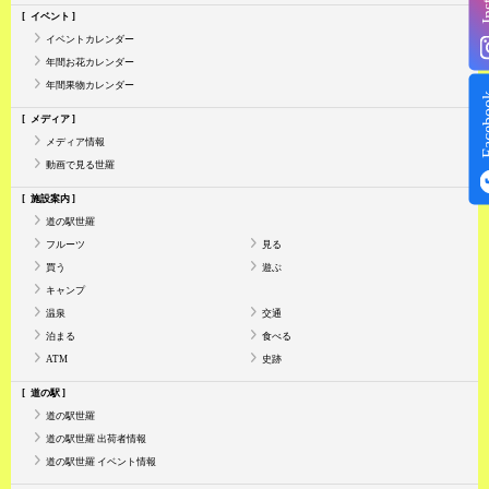
イベント
イベントカレンダー
年間お花カレンダー
年間果物カレンダー
Face
メディア
メディア情報
動画で見る世羅
施設案内
道の駅世羅
フルーツ
見る
買う
遊ぶ
キャンプ
温泉
交通
泊まる
食べる
ATM
史跡
道の駅
道の駅世羅
道の駅世羅 出荷者情報
道の駅世羅 イベント情報