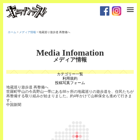
T
o
g
g
l
e
ホーム
>
メディア情報
>
地蔵巡り遊歩道 再整備へ
n
a
v
i
Media Infomation
g
a
メディア情報
t
i
o
カテゴリー一覧
n
利用規約
投稿写真フォーム
地蔵巡り遊歩道 再整備へ
世羅町甲山の今高野山一帯にある88ヶ所の地蔵巡りの遊歩道を、住民たちが
再整備する取り組みが始まりました。約4年かけて山林保全も進めて行きま
す。
中国新聞