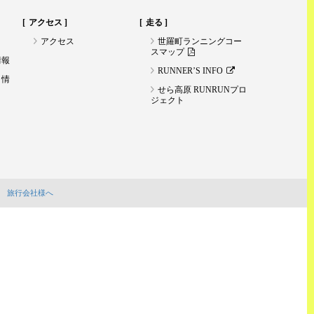
アクセス
走る
アクセス
世羅町ランニングコー
スマップ
情報
RUNNER’S INFO
ト情
せら高原 RUNRUNプロ
ジェクト
旅行会社様へ