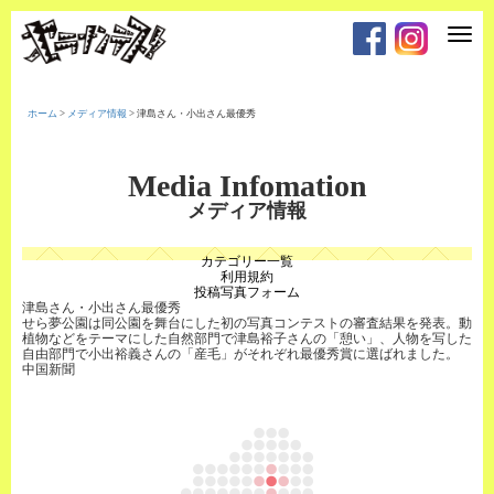
T
o
g
g
l
e
ホーム
>
メディア情報
>
津島さん・小出さん最優秀
n
a
v
i
Media Infomation
g
a
メディア情報
t
i
o
カテゴリー一覧
n
利用規約
投稿写真フォーム
津島さん・小出さん最優秀
せら夢公園は同公園を舞台にした初の写真コンテストの審査結果を発表。動
植物などをテーマにした自然部門で津島裕子さんの「憩い」、人物を写した
自由部門で小出裕義さんの「産毛」がそれぞれ最優秀賞に選ばれました。
中国新聞