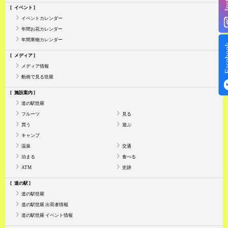
イベント
イベントカレンダー
年間お花カレンダー
年間果物カレンダー
Face
メディア
メディア情報
動画で見る世羅
施設案内
道の駅世羅
フルーツ
見る
買う
遊ぶ
キャンプ
温泉
交通
泊まる
食べる
ATM
史跡
道の駅
道の駅世羅
道の駅世羅 出荷者情報
道の駅世羅 イベント情報