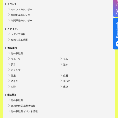
イベント
イベントカレンダー
年間お花カレンダー
年間果物カレンダー
Face
メディア
メディア情報
動画で見る世羅
施設案内
道の駅世羅
フルーツ
見る
買う
遊ぶ
キャンプ
温泉
交通
泊まる
食べる
ATM
史跡
道の駅
道の駅世羅
道の駅世羅 出荷者情報
道の駅世羅 イベント情報