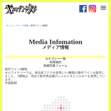
T
o
g
g
l
e
ホーム
>
メディア情報
>
新作ワイン4種類
n
a
v
i
Media Infomation
g
a
メディア情報
t
i
o
カテゴリー一覧
n
利用規約
投稿写真フォーム
新作ワイン4種類
せらワイナリーでは、地元産ブドウを使用した4種類の新作ワインを販売し
ました。 2種類は、初めて欧州系品種のシャルドネとメルローを使用してい
ます。
中国新聞