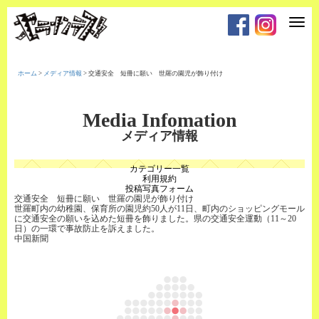
T
o
g
g
l
e
ホーム
>
メディア情報
>
交通安全 短冊に願い 世羅の園児が飾り付け
n
a
v
i
Media Infomation
g
a
メディア情報
t
i
o
カテゴリー一覧
n
利用規約
投稿写真フォーム
交通安全 短冊に願い 世羅の園児が飾り付け
世羅町内の幼稚園、保育所の園児約50人が11日、町内のショッピングモール
に交通安全の願いを込めた短冊を飾りました。県の交通安全運動（11～20
日）の一環で事故防止を訴えました。
中国新聞