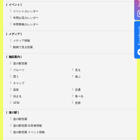
イベント
イベントカレンダー
年間お花カレンダー
年間果物カレンダー
Face
メディア
メディア情報
動画で見る世羅
施設案内
道の駅世羅
フルーツ
見る
買う
遊ぶ
キャンプ
温泉
交通
泊まる
食べる
ATM
史跡
道の駅
道の駅世羅
道の駅世羅 出荷者情報
道の駅世羅 イベント情報