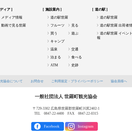
ディア
施設案内
道の駅
メディア情報
道の駅世羅
道の駅世羅
動画で見る世羅
フルーツ
見る
道の駅世羅 出荷者
買う
遊ぶ
道の駅世羅 イベン
報
キャンプ
温泉
交通
泊まる
食べる
ATM
史跡
観光協会について
お問合せ
ご利用規定・プライバシーポリシー
協会員様へ
一般社団法人 世羅町観光協会
〒729-3302 広島県世羅郡世羅町川尻2402-1
TEL 0847-22-4400 FAX 0847-22-0315
Facebook
Instagram