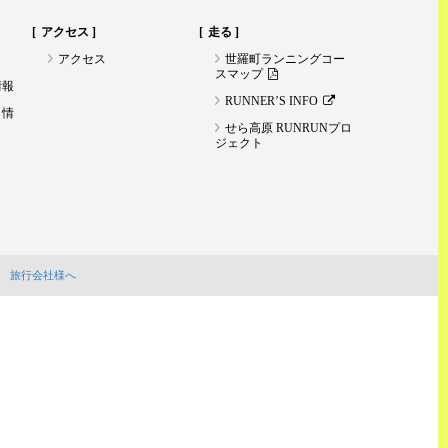
アクセス
走る
アクセス
世羅町ランニングコー
スマップ
情報
RUNNER’S INFO
ト情
せら高原 RUNRUNプロ
ジェクト
旅行会社様へ