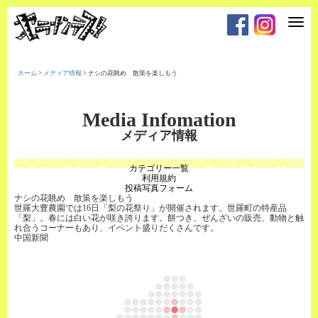
T
o
g
g
l
e
ホーム
>
メディア情報
>
ナシの花眺め 散策を楽しもう
n
a
v
i
Media Infomation
g
a
メディア情報
t
i
o
カテゴリー一覧
n
利用規約
投稿写真フォーム
ナシの花眺め 散策を楽しもう
世羅大豊農園では16日「梨の花祭り」が開催されます。世羅町の特産品
「梨」。春には白い花が咲き誇ります。餅つき、ぜんざいの販売、動物と触
れ合うコーナーもあり、イベント盛りだくさんです。
中国新聞