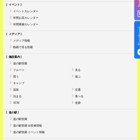
イベント
イベントカレンダー
年間お花カレンダー
年間果物カレンダー
Face
メディア
メディア情報
動画で見る世羅
施設案内
道の駅世羅
フルーツ
見る
買う
遊ぶ
キャンプ
温泉
交通
泊まる
食べる
ATM
史跡
道の駅
道の駅世羅
道の駅世羅 出荷者情報
道の駅世羅 イベント情報